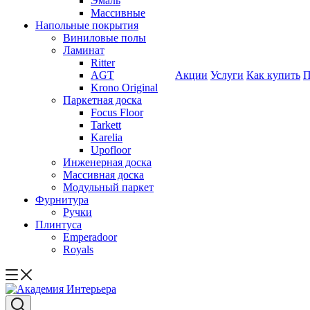
Эмаль
Массивные
Напольные покрытия
Виниловые полы
Ламинат
Ritter
AGT
Акции
Услуги
Как купить
П
Krono Original
Паркетная доска
Focus Floor
Tarkett
Karelia
Upofloor
Инженерная доска
Массивная доска
Модульный паркет
Фурнитура
Ручки
Плинтуса
Emperadoor
Royals