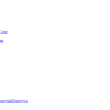
Centr
ам
нитура
Плинтуса