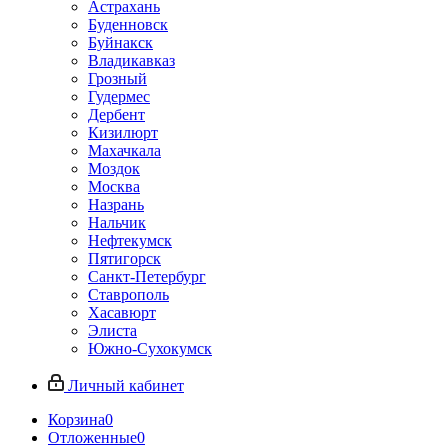
Астрахань
Буденновск
Буйнакск
Владикавказ
Грозный
Гудермес
Дербент
Кизилюрт
Махачкала
Моздок
Москва
Назрань
Нальчик
Нефтекумск
Пятигорск
Санкт-Петербург
Ставрополь
Хасавюрт
Элиста
Южно-Сухокумск
Личный кабинет
Корзина
0
Отложенные
0