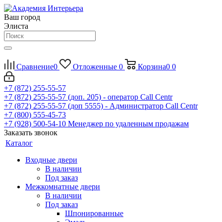
Ваш город
Элиста
Сравнение
0
Отложенные
0
Корзина
0
0
+7 (872) 255-55-57
+7 (872) 255-55-57
(доп. 205) - оператор Call Centr
+7 (872) 255-55-57
(доп 5555) - Администратор Call Centr
+7 (800) 555-45-73
+7 (928) 500-54-10
Менеджер по удаленным продажам
Заказать звонок
Каталог
Входные двери
В наличии
Под заказ
Межкомнатные двери
В наличии
Под заказ
Шпонированные