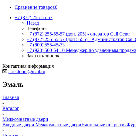
Сравнение товаров
0
+7 (872) 255-55-57
Назад
Телефоны
+7 (872) 255-55-57
(доп. 205) - оператор Call Centr
+7 (872) 255-55-57
(доп 5555) - Администратор Call 
+7 (800) 555-45-73
+7 (928) 500-54-10
Менеджер по удаленным продаж
Заказать звонок
Контактная информация
a-ie.doors@mail.ru
Эмаль
Главная
-
Каталог
-
Межкомнатные двери
Входные двери
Межкомнатные двери
Напольные покрытия
Фур
-
Под заказ