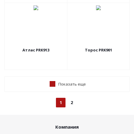
Атлас PRK913
Торос PRK901
Показать еще
1
2
Компания