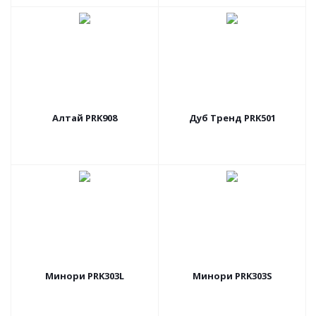
Алтай PRK908
Дуб Тренд PRK501
Минори PRK303L
Минори PRK303S